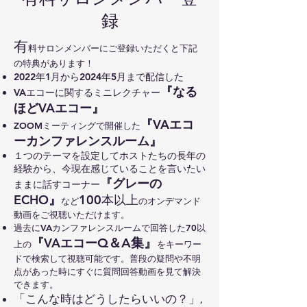
録
有
料サロンメンバーにご登録いただくと下記
の特典があります！
2022年1月から2024年5月まで配信した
『なる
VAエコーに関するミニレクチャー
ほどVAエコー』
『VAエコ
ZOOMミーティングで開催した
ーカンファレンスル
ーム』
１つのテーマを設定してホストたちの長年の
経験から、今現在感じていることを言いたい
『グレーの
ままに話すコーナー
ECHO』
100本以上
など
のオンデマンド
動画をご視聴いただけます。
過去にVAカンファレンスルームで回答した70
以
『VAエコー
Q＆
A集』
上の
をキーワー
ドで検索して視聴可能です。普段の疑問や不明
点があった時にすぐに質問回答動画を見て解決
できます。
「こんな時はどうしたらいいの？」
,