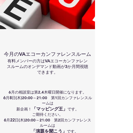
今月のVAエコーカンファレンスルーム
​​有料メンバーの方はVAエコーカンファレン
スルームの
オンデマンド動画が3か月間視聴
できます。
6月の相談室は第2,4木曜日開催になります。
6
8
月
日(木)20:00～21:00 第1回カンファレンスル
ームは
「
マッピング王」
新企画！
です。
ご期待ください。
6
22
月
日(木)20:00～
21:00 第2回カンファレ
ン
ス
ル
ームは
「
演題を聞こう」
です。