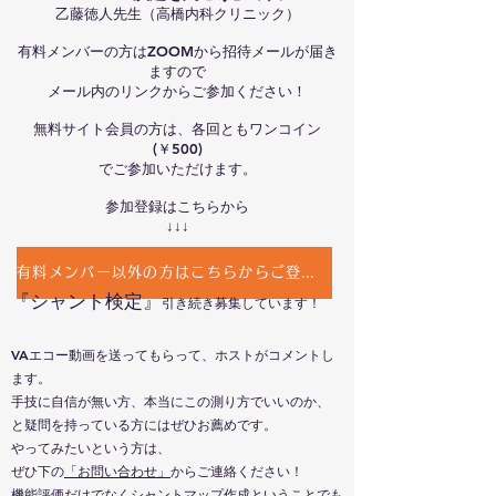
乙藤徳人先生（高橋内科クリニ
ック）
有料メンバーの方はZOOMから招待メールが届き
ますので
​メール内のリンクからご参加くだ
さい！
無料サイト会員の方は、各回ともワンコイン
(￥500)
でご参加いただけます。
参加登録はこちらから
​↓↓↓
有料メンバー以外の方はこちらからご登録ください
『シャント検定』
引き続き募集しています！
VAエコー動画を送ってもらって、ホストがコメントし
ます。
手技に自信が無い方、本当にこの測り方でいいのか、
と疑問を持っている方にはぜひお薦めです。
やってみたいという方は、
ぜひ下の
「お問い合わせ」
からご連絡ください！
機能評価だけでなくシャントマップ作成ということでも